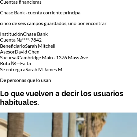
Cuentas financieras
Chase Bank · cuenta corriente principal
cinco de seis campos guardados, uno por encontrar
Institución
Chase Bank
Cuenta №
****-7842
Beneficiario
Sarah Mitchell
Asesor
David Chen
Sucursal
Cambridge Main · 1376 Mass Ave
Ruta №
—
Falta
Se entrega a
Sarah M.
James M.
De personas que lo usan
Lo que vuelven a decir
los usuarios
habituales.