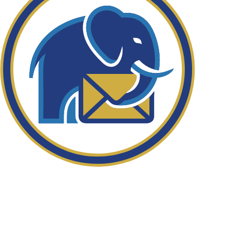
¿Sabría tu familia dónde están el SGLI y el DD-
214?
Organiza tus beneficios, registros de servicio y apoyo a