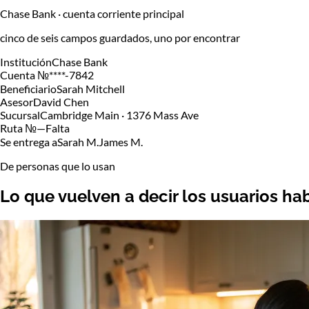
Chase Bank · cuenta corriente principal
cinco de seis campos guardados, uno por encontrar
Institución
Chase Bank
Cuenta №
****-7842
Beneficiario
Sarah Mitchell
Asesor
David Chen
Sucursal
Cambridge Main · 1376 Mass Ave
Ruta №
—
Falta
Se entrega a
Sarah M.
James M.
De personas que lo usan
Lo que vuelven a decir
los usuarios hab